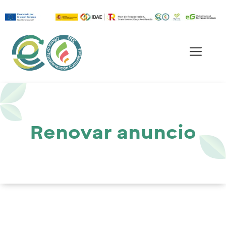
Saltar
al
Men
contenido
Renovar anuncio