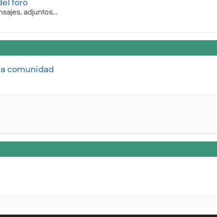
el foro
nsajes, adjuntos…
tra comunidad