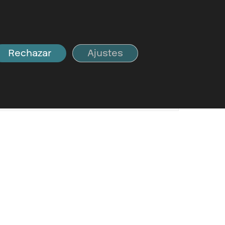
sin leer
Rechazar
Ajustes
1
Conectados