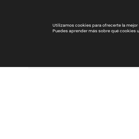
0 debates · 0 publicaciones
Nuevas publicaciones
Nada nuevo
Utilizamos cookies para ofrecerte la mejor
Puedes aprender más sobre qué cookies uti
Estadísticas
0
Debates
Último miembro:
blablalab
·
Actualmente en línea:
1 