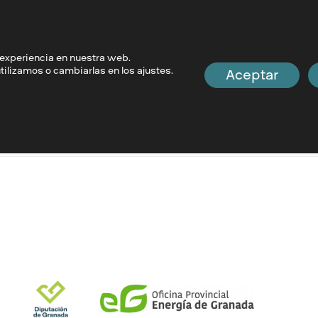
Marcar todo como leído
Mostrar los debates 
 experiencia en nuestra web.
lizamos o cambiarlas en los ajustes.
Aceptar
0
0
9
Publicaciones
Vistas
Usuarios
invitado