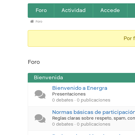
Forum
Foro
Actividad
Accede
Navigation
Forum
Foro
breadcrumbs
-
Por 
You
are
Foro
here:
Bienvenida
Bienvenido a Energra
Presentaciones
0 debates · 0 publicaciones
Normas básicas de participació
Reglas claras sobre respeto, spam, co
0 debates · 0 publicaciones