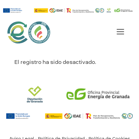
Saltar
al
Men
contenido
El registro ha sido desactivado.
Aviso Legal
·
Política de Privacidad
·
Política de Cookies