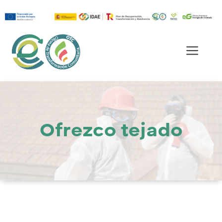
Saltar
al
Men
contenido
Ofrezco tejado